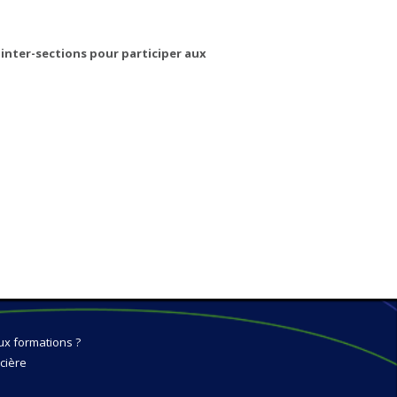
inter-sections pour participer aux
ux formations ?
cière