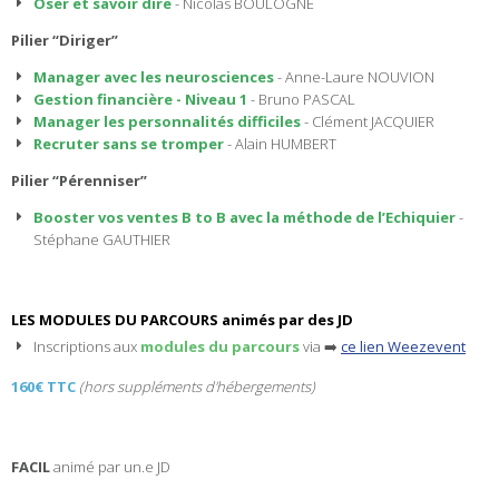
Oser et savoir dire
- Nicolas BOULOGNE
Pilier “Diriger”
Manager avec les neurosciences
- Anne-Laure NOUVION
Gestion financière - Niveau 1
- Bruno PASCAL
Manager les personnalités difficiles
- Clément JACQUIER
Recruter sans se tromper
- Alain HUMBERT
Pilier “Pérenniser”
Booster vos ventes B to B avec la méthode de l’Echiquier
-
Stéphane GAUTHIER
LES MODULES DU PARCOURS animés par des JD
Inscriptions aux
modules du parcours
via ➡️
ce lien Weezevent
160€ TTC
(hors suppléments d'hébergements)
FACIL
animé par un.e JD